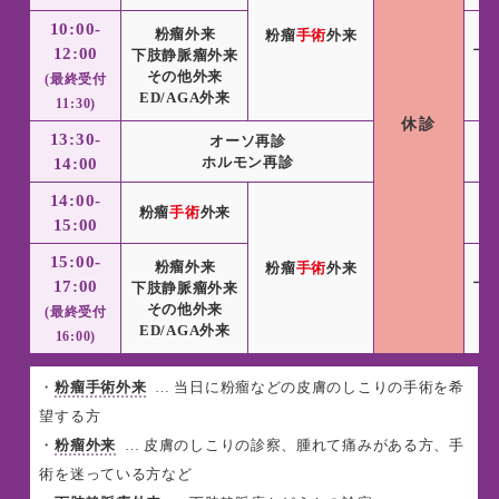
10:00-
粉瘤外来
粉瘤
手術
外来
12:00
下肢静脈瘤外来
下
その他外来
(最終受付
ED/AGA外来
E
11:30)
休診
13:30-
オーソ再診
ホルモン再診
14:00
14:00-
粉瘤
手術
外来
粉
15:00
15:00-
粉瘤外来
粉瘤
手術
外来
17:00
下肢静脈瘤外来
下
その他外来
(最終受付
ED/AGA外来
E
16:00)
・
粉瘤手術外来
… 当日に粉瘤などの皮膚のしこりの手術を希
望する方
・
粉瘤外来
… 皮膚のしこりの診察、腫れて痛みがある方、手
術を迷っている方など