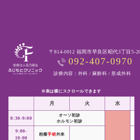
〒814-0012 福岡市早良区昭代3丁目5-2
092-407-0970
診療内容：外科 / 麻酔科 / 形成外科
※表は横にスクロールできます
月
火
水
オーソ初診
8:30-9:00
ホルモン初診
9:00-
粉瘤
手術
外来
粉
10:00