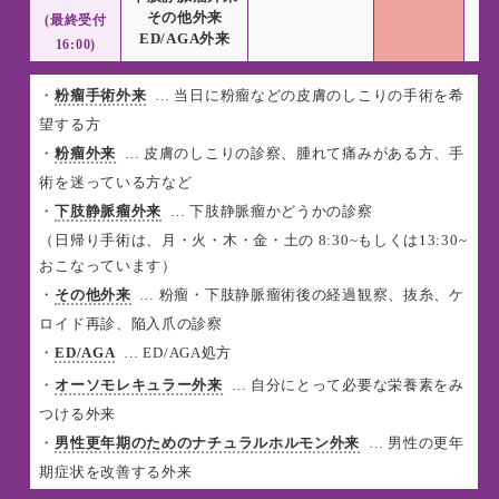
その他外来
(最終受付
ED/AGA外来
E
16:00)
・
粉瘤手術外来
… 当日に粉瘤などの皮膚のしこりの手術を希
望する方
・
粉瘤外来
… 皮膚のしこりの診察、腫れて痛みがある方、手
術を迷っている方など
・
下肢静脈瘤外来
… 下肢静脈瘤かどうかの診察
（日帰り手術は、月・火・木・金・土の 8:30~もしくは13:30~
おこなっています）
・
その他外来
… 粉瘤・下肢静脈瘤術後の経過観察、抜糸、ケ
ロイド再診、陥入爪の診察
・
ED/AGA
… ED/AGA処方
・
オーソモレキュラー外来
… 自分にとって必要な栄養素をみ
つける外来
・
男性更年期のためのナチュラルホルモン外来
… 男性の更年
期症状を改善する外来