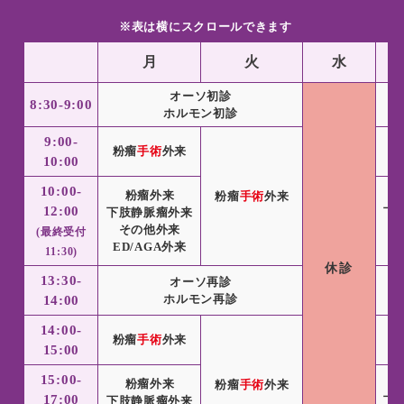
※表は横にスクロールできます
月
火
水
オーソ初診
8:30-9:00
ホルモン初診
9:00-
粉瘤
手術
外来
粉
10:00
10:00-
粉瘤外来
粉瘤
手術
外来
12:00
下肢静脈瘤外来
下
その他外来
(最終受付
ED/AGA外来
E
11:30)
休診
13:30-
オーソ再診
ホルモン再診
14:00
14:00-
粉瘤
手術
外来
粉
15:00
15:00-
粉瘤外来
粉瘤
手術
外来
17:00
下肢静脈瘤外来
下