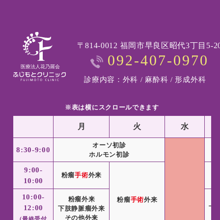
〒814-0012 福岡市早良区昭代3丁目5-2
092-407-0970
診療内容：外科 / 麻酔科 / 形成外科
※表は横にスクロールできます
月
火
水
オーソ初診
8:30-9:00
ホルモン初診
9:00-
粉瘤
手術
外来
粉
10:00
10:00-
粉瘤外来
粉瘤
手術
外来
12:00
下肢静脈瘤外来
下
その他外来
(最終受付