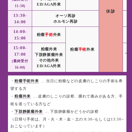
ED/AGA外来
E
11:30)
休診
13:30-
オーソ再診
ホルモン再診
14:00
14:00-
粉瘤
手術
外来
粉
15:00
15:00-
粉瘤外来
粉瘤
手術
外来
17:00
下肢静脈瘤外来
下
その他外来
(最終受付
ED/AGA外来
E
16:00)
・
粉瘤手術外来
… 当日に粉瘤などの皮膚のしこりの手術を希
望する方
・
粉瘤外来
… 皮膚のしこりの診察、腫れて痛みがある方、手
術を迷っている方など
・
下肢静脈瘤外来
… 下肢静脈瘤かどうかの診察
（日帰り手術は、月・火・木・金・土の 8:30~もしくは13:30~
おこなっています）