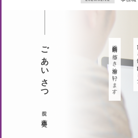
2026.01.14
インフ
2025.10.14
10/
2025.09.11
障がい
2025.08.08
高濃度
2025.07.15
看護職
ごあいさつ
総合的判断に基づき治療を行います。
四つ
2025.07.26
ケナコ
2025.01.10
アンジ
2024.08.13
当日無
2024.04.16
5月よ
2024.03.30
【重要
2024.03.28
4月よ
2023.12.19
年末年
院長
2023.09.25
10月
藤本将史
2023.07.18
訪問看