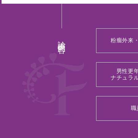
診療内容
粉瘤外来
男性更
ナチュラ
職