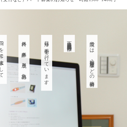
ルエンザワクチン接種終了のお知らせ
18（土曜日）よりインフルエンザワクチン開始いたします（
者グループホームオープニングスタッフ募集のお知らせ
ビタミンCは国内産にかわりました
員募集のお知らせ（非常勤）2名 時給2,000円（8/20にて終
を常に大事にして、
外科 ✕ 麻酔 ✕ 形成 ✕ 救急 の
日帰り手術を行っています。
下肢静脈瘤血管内治療の
当院では、粉瘤・脂肪腫などの摘出術や
ルト注射 終了しました
ェルマンハウス福岡についての問い合わせメールアドレスを
断キャンセルの方は、再度のネット予約はできません
り毎週火・金曜日は、粉瘤外来のみとなります（他の曜日も
】2024年4月1日より診療内容が一部変更となります。
り在庫がなくなり次第、院内処方から院外処方へ変更します
始診療のお知らせ （12/27午後〜1/4まで休診です）
より水・日曜日休診のお知らせ
護利用者増のため、訪問看護師・療法士募集のお知らせ（7/1