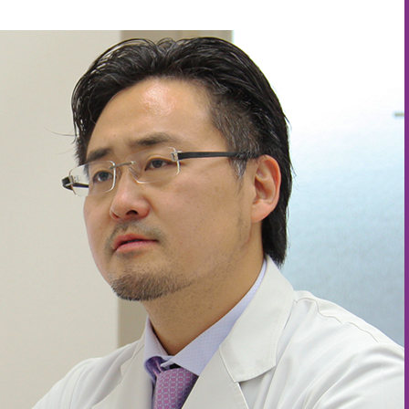
予診票はブログに貼り付けています）
了しました）
公開しております
粉瘤の診察・手術をしています）
8更新）