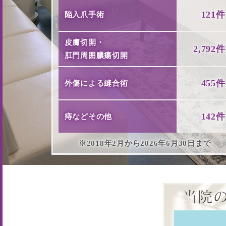
121件
陥入爪手術
皮膚切開・
2,792件
肛門周囲膿瘍切開
455件
外傷による縫合術
142件
痔などその他
※2018年2月から2026年6月30日まで